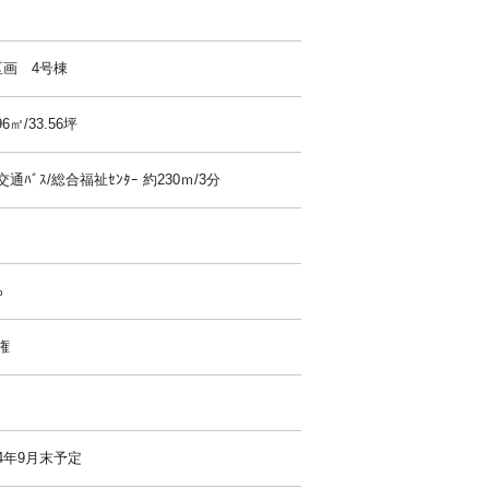
区画 4号棟
96㎡/33.56坪
通ﾊﾞｽ/総合福祉ｾﾝﾀｰ 約230ｍ/3分
%
権
4年9月末予定