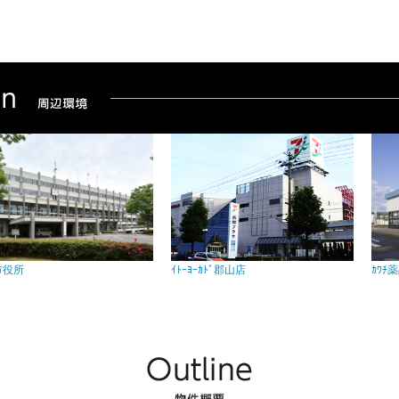
所
ｲﾄｰﾖｰｶﾄﾞ郡山店
ｶﾜﾁ薬品