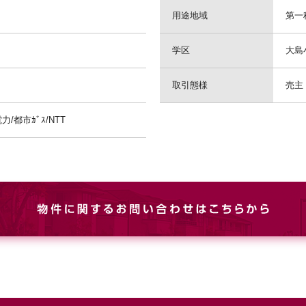
用途地域
第一
学区
大島
取引態様
売主
/都市ｶﾞｽ/NTT