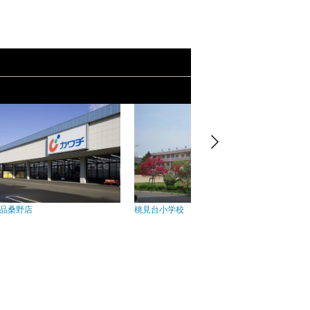
桑野店
桃見台小学校
郡山第