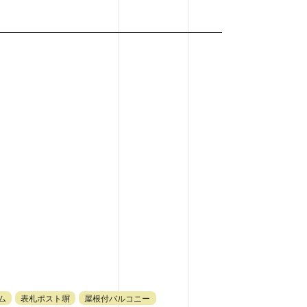
ム
表札ポスト塀
屋根付バルコニー