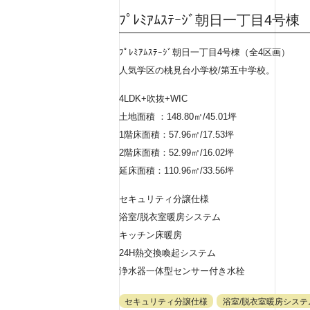
ﾌﾟﾚﾐｱﾑｽﾃｰｼﾞ朝日一丁目4号棟
ﾌﾟﾚﾐｱﾑｽﾃｰｼﾞ朝日一丁目4号棟（全4区画）
人気学区の桃見台小学校/第五中学校。
4LDK+吹抜+WIC
土地面積 ：148.80㎡/45.01坪
1階床面積：57.96㎡/17.53坪
2階床面積：52.99㎡/16.02坪
延床面積：110.96㎡/33.56坪
セキュリティ分譲仕様
浴室/脱衣室暖房システム
キッチン床暖房
24H熱交換喚起システム
浄水器一体型センサー付き水栓
セキュリティ分譲仕様
浴室/脱衣室暖房システ