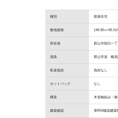
種別
新築住宅
敷地面積
148.80㎡/45.0
所在地
郡山市朝日一丁
道路
郡山市道 幅員約
私道負担
負担なし
セットバック
なし
構造
木造軸組み・耐震
建築確認
第R04確認建築B