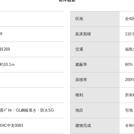
区画
全4
1坪
延床面積
110.
目269
交通
福島交
10.1ｍ
建蔽率
60%
容積率
200
権利
所有
ﾊﾟﾈﾙ・GL鋼板葺き・防火SG
地目
宅地
HC中支0083
建物完成
令和